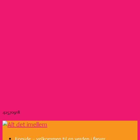
42570918
stine@altdetimellem.dk
0 emner
Forside – velkommen til en verden i farver