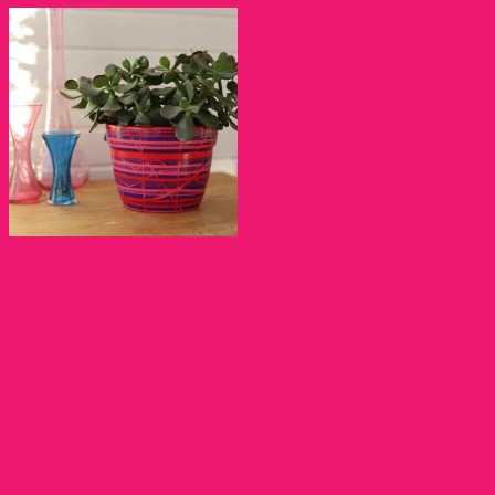
It’s never
just a
straight line
kr.
1.800,00
inkl. moms