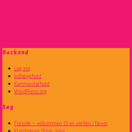
Backend
Log ind
Indlægsfeed
Kommentarfeed
WordPress.org
Søg
Forside – velkommen til en verden i farver
Kunstneren Stine Jylov