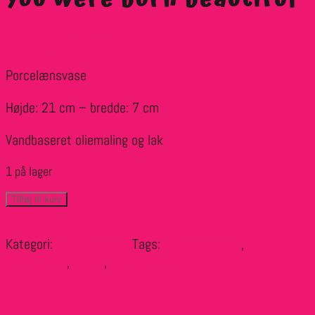
kr.
1.500,00
inkl. moms
Porcelænsvase
Højde: 21 cm – bredde: 7 cm
Vandbaseret oliemaling og lak
1 på lager
You
Tilføj til kurv
were
born
Kategori:
Kunst interiør
Tags:
boligindretning
,
beautiful
boliginteriør
,
Kunst
,
kunst interiør
antal