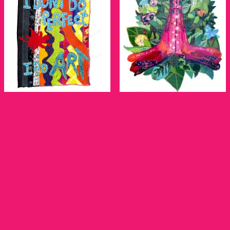
I don’t do
From within
perfect – I do
kr.
5.600,00
inkl. moms
art
kr.
9.990,00
inkl. moms