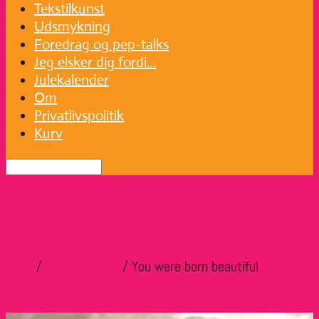
Tekstilkunst
Udsmykning
Foredrag og pep-talks
Jeg elsker dig fordi…
Julekalender
Om
Privatlivspolitik
Kurv
Hjem
/
Kunst interiør
/ You were born beautiful