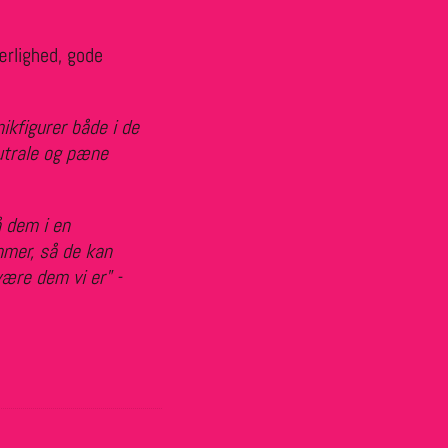
ærlighed, gode
ikfigurer både i de
utrale og pæne
å dem i en
mmer, så de kan
være dem vi er" -