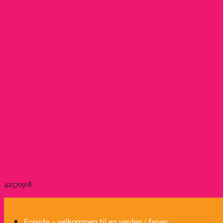
42570918
stine@altdetimellem.dk
0 emner
Forside – velkommen til en verden i farver