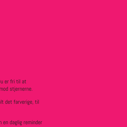
 er fri til at
 mod stjernerne.
t det farverige, til
m en daglig reminder