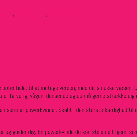
Kunst
,
kunst interiør
,
powerkvinde
ulde potentiale, til at indtage verden, med dit smukke væsen. Du
 Du er farverig, vågen, dansende og du må gerne strække dig
 en serie af powerkvinder. Skabt i den største kærlighed til al
og guider dig. En powerkvinde du kan stille i dit hjem, so