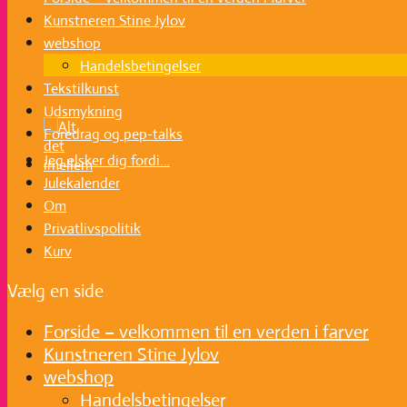
Kunstneren Stine Jylov
webshop
Handelsbetingelser
Tekstilkunst
Udsmykning
Foredrag og pep-talks
Jeg elsker dig fordi…
Julekalender
Om
Privatlivspolitik
Kurv
Vælg en side
Forside – velkommen til en verden i farver
Kunstneren Stine Jylov
webshop
Handelsbetingelser