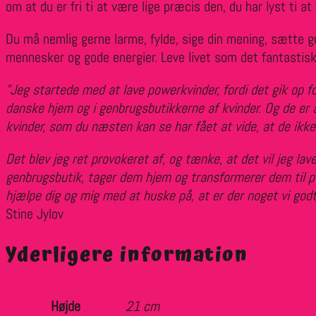
om at du er fri ti at være lige præcis den, du har lyst ti at
Du må nemlig gerne larme, fylde, sige din mening, sætte græ
mennesker og gode energier. Leve livet som det fantastis
"Jeg startede med at lave powerkvinder, fordi det gik op f
danske hjem og i genbrugsbutikkerne af kvinder. Og de er
kvinder, som du næsten kan se har fået at vide, at de ikke
Det blev jeg ret provokeret af, og tænke, at det vil jeg lav
genbrugsbutik, tager dem hjem og transformerer dem til pow
hjælpe dig og mig med at huske på, at er der noget vi godt 
Stine Jylov
Yderligere information
Højde
21 cm