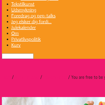
Tekstilkunst
Udsmykning
Foredrag og pep-talks
Jeg elsker dig fordi…
Julekalender
Om
Privatlivspolitik
Kurv
Hjem
/
Kunst interiør
/
Powerkvinder
/ You are free to be 