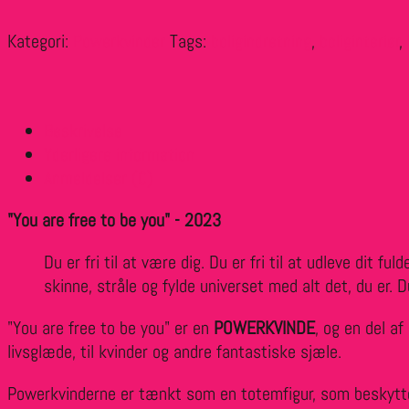
Kategori:
Powerkvinder
Tags:
boligindretning
,
boliginteriør
,
Beskrivelse
Yderligere information
Anmeldelser (0)
"You are free to be you" - 2023
Du er fri til at være dig. Du er fri til at udleve dit f
skinne, stråle og fylde universet med alt det, du er.
"You are free to be you" er en
POWERKVINDE
, og en del af
livsglæde, til kvinder og andre fantastiske sjæle.
Powerkvinderne er tænkt som en totemfigur, som beskytter 