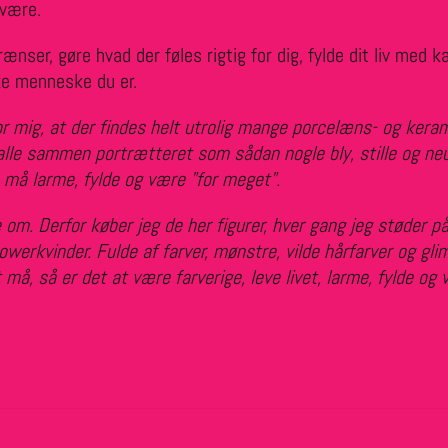
 være.
nser, gøre hvad der føles rigtig for dig, fylde dit liv med k
ke menneske du er.
or mig, at der findes helt utrolig mange porcelæns- og keram
 alle sammen portrætteret som sådan nogle bly, stille og ne
 må larme, fylde og være "for meget".
e om. Derfor køber jeg de her figurer, hver gang jeg støder p
erkvinder. Fulde af farver, mønstre, vilde hårfarver og gli
må, så er det at være farverige, leve livet, larme, fylde og 