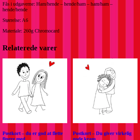
Fås i udgaverne: Ham/hende – hende/ham – ham/ham –
hende/hende
Størrelse: A6
Materiale:
260g Chromocard
Relaterede varer
Postkort – du er god at flette
Postkort – Du giver virkelig
fingre med
gode kram