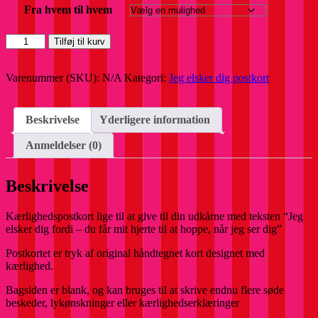
Fra hvem til hvem
Postkort
Tilføj til kurv
-
du
får
Varenummer (SKU):
N/A
Kategori:
Jeg elsker dig postkort
mit
hjerte
til
Beskrivelse
Yderligere information
at
hoppe
Anmeldelser (0)
antal
Beskrivelse
Kærlighedspostkort lige til at give til din udkårne med teksten “Jeg
elsker dig fordi – du får mit hjerte til at hoppe, når jeg ser dig”
Postkortet er tryk af original håndtegnet kort designet med
kærlighed.
Bagsiden er blank, og kan bruges til at skrive endnu flere søde
beskeder, lykønskninger eller kærlighedserklæringer