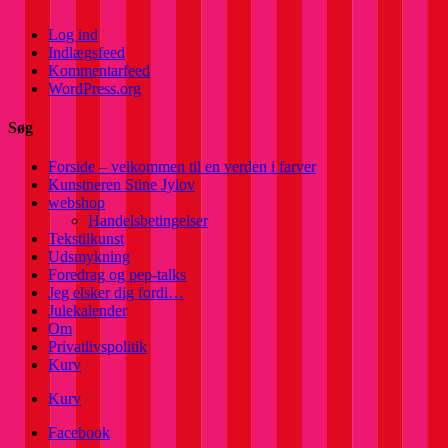
Log ind
Indlægsfeed
Kommentarfeed
WordPress.org
Søg
Forside – velkommen til en verden i farver
Kunstneren Stine Jylov
webshop
Handelsbetingelser
Tekstilkunst
Udsmykning
Foredrag og pep-talks
Jeg elsker dig fordi…
Julekalender
Om
Privatlivspolitik
Kurv
Kurv
Facebook