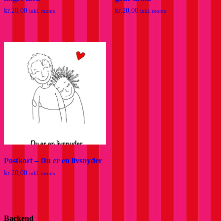
kr.
20,00
kr.
20,00
inkl. moms
inkl. moms
Postkort – Du er en livsnyder
kr.
20,00
inkl. moms
Backend