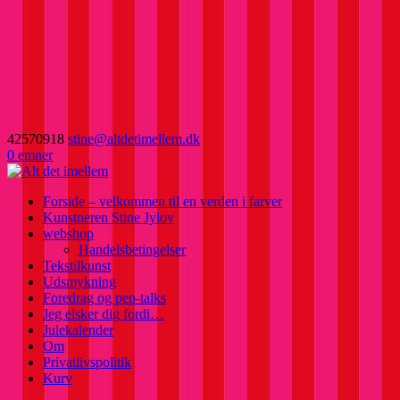
42570918
stine@altdetimellem.dk
0 emner
Forside – velkommen til en verden i farver
Kunstneren Stine Jylov
webshop
Handelsbetingelser
Tekstilkunst
Udsmykning
Foredrag og pep-talks
Jeg elsker dig fordi…
Julekalender
Om
Privatlivspolitik
Kurv