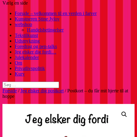
Vælg en side
Forside – velkommen til en verden i farver
Kunstneren Stine Jylov
webshop
Handelsbetingelser
Tekstilkunst
Udsmykning
Foredrag og pep-talks
Jeg elsker dig fordi…
Julekalender
Om
Privatlivspolitik
Kurv
Forside
/
Jeg elsker dig postkort
/ Postkort – du får mit hjerte til at
hoppe