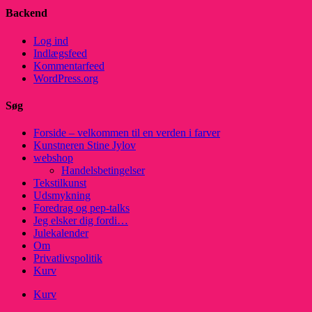
Backend
Log ind
Indlægsfeed
Kommentarfeed
WordPress.org
Søg
Forside – velkommen til en verden i farver
Kunstneren Stine Jylov
webshop
Handelsbetingelser
Tekstilkunst
Udsmykning
Foredrag og pep-talks
Jeg elsker dig fordi…
Julekalender
Om
Privatlivspolitik
Kurv
Kurv