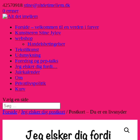
42570918
stine@altdetimellem.dk
0 emner
Forside – velkommen til en verden i farver
Kunstneren Stine Jylov
webshop
Handelsbetingelser
Tekstilkunst
Udsmykning
Foredrag og pep-talks
Jeg elsker dig fordi…
Julekalender
Om
Privatlivspolitik
Kurv
Vælg en side
Forside
/
Jeg elsker dig postkort
/ Postkort – Du er en livsnyder