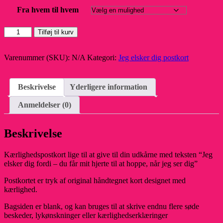
Fra hvem til hvem
Postkort
Tilføj til kurv
-
Du
er
Varenummer (SKU):
N/A
Kategori:
Jeg elsker dig postkort
en
livsnyder
antal
Beskrivelse
Yderligere information
Anmeldelser (0)
Beskrivelse
Kærlighedspostkort lige til at give til din udkårne med teksten “Jeg
elsker dig fordi – du får mit hjerte til at hoppe, når jeg ser dig”
Postkortet er tryk af original håndtegnet kort designet med
kærlighed.
Bagsiden er blank, og kan bruges til at skrive endnu flere søde
beskeder, lykønskninger eller kærlighedserklæringer