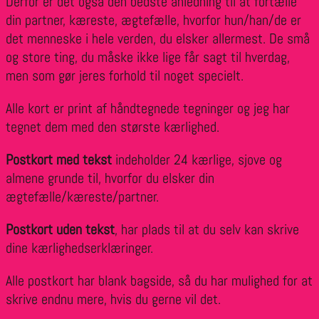
Derfor er det også den bedste anledning til at fortælle
din partner, kæreste, ægtefælle, hvorfor hun/han/de er
det menneske i hele verden, du elsker allermest. De små
og store ting, du måske ikke lige får sagt til hverdag,
men som gør jeres forhold til noget specielt.
Alle kort er print af håndtegnede tegninger og jeg har
tegnet dem med den største kærlighed.
Postkort med tekst
indeholder 24 kærlige, sjove og
almene grunde til, hvorfor du elsker din
ægtefælle/kæreste/partner.
Postkort uden tekst
, har plads til at du selv kan skrive
dine kærlighedserklæringer.
Alle postkort har blank bagside, så du har mulighed for at
skrive endnu mere, hvis du gerne vil det.