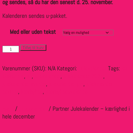
og sendes, så du har den senest d. 25. november.
Kalenderen sendes u-pakket.
Med eller uden tekst
Partner
Tilføj til kurv
Julekalender
-
Varenummer (SKU):
N/A
Kategori:
Julekalender
Tags:
jeg
kærlighed
elsker dig
,
jul
,
julekalender
,
julekalender 2025
,
i
julekalender kvinder
,
julekalender par
,
julekalender
hele
partner
,
kærlighed
,
Kærlighedskalender
december
antal
Hjem
/
Julekalender
/ Partner Julekalender – kærlighed i
hele december