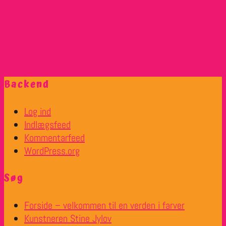
Backend
Log ind
Indlægsfeed
Kommentarfeed
WordPress.org
Søg
Forside – velkommen til en verden i farver
Kunstneren Stine Jylov