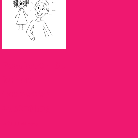
Postkort – Du
har en
fantastisk
udstråling
kr.
20,00
inkl. moms