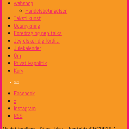
webshop
Handelsbetingelser
Tekstilkunst
Udsmykning
Foredrag og pep-talks
Jeg elsker dig fordi…
Julekalender
Om
Privatlivspolitik
Kurv
Kurv
Facebook
x
Instagram
RSS
Alt det imellem - Stine Jylov, - kontakt: 42570918 /