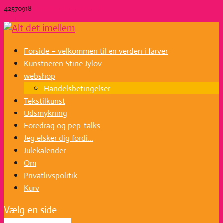
42570918
stine@altdetimellem.dk
0 emner
Forside – velkommen til en verden i farver
Kunstneren Stine Jylov
webshop
Handelsbetingelser
Tekstilkunst
Udsmykning
Foredrag og pep-talks
Jeg elsker dig fordi…
Julekalender
Om
Privatlivspolitik
Kurv
Vælg en side