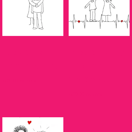
Postkort – Du
Postkort – Vi
er min klippe
på samme
frekvens
kr.
20,00
inkl. moms
kr.
20,00
inkl. moms