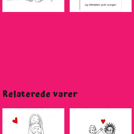
Veninde-
Selvkærlig
julekalender
Julekalender
kr.
250,00
kr.
250,00
inkl. moms
inkl. moms
Relaterede varer