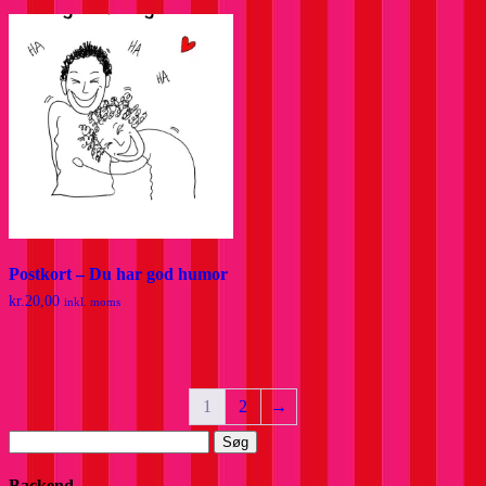
Postkort – Du har god humor
kr.
20,00
inkl. moms
1
2
→
Søg
efter:
Backend