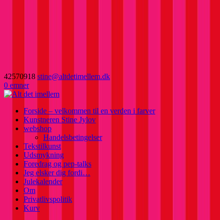
42570918
stine@altdetimellem.dk
0 emner
Forside – velkommen til en verden i farver
Kunstneren Stine Jylov
webshop
Handelsbetingelser
Tekstilkunst
Udsmykning
Foredrag og pep-talks
Jeg elsker dig fordi…
Julekalender
Om
Privatlivspolitik
Kurv