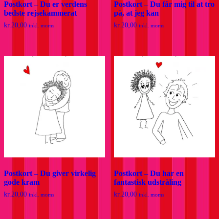
Postkort – Du er verdens
Postkort – Du får mig til at tro
bedste rejsekammerat
på, at jeg kan
kr.
20,00
kr.
20,00
inkl. moms
inkl. moms
Postkort – Du giver virkelig
Postkort – Du har en
gode kram
fantastisk udstråling
kr.
20,00
kr.
20,00
inkl. moms
inkl. moms