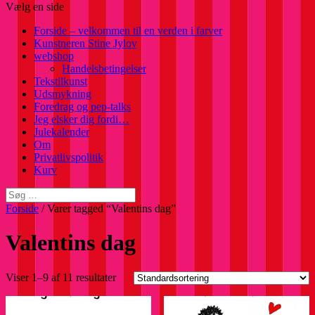
Vælg en side
Forside – velkommen til en verden i farver
Kunstneren Stine Jylov
webshop
Handelsbetingelser
Tekstilkunst
Udsmykning
Foredrag og pep-talks
Jeg elsker dig fordi…
Julekalender
Om
Privatlivspolitik
Kurv
Forside
/ Varer tagged “Valentins dag”
Valentins dag
Viser 1–9 af 11 resultater