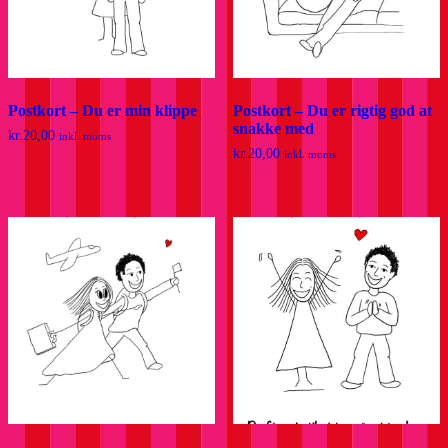
Postkort – Du er min klippe
Postkort – Du er rigtig god at
snakke med
kr.
20,00
inkl. moms
kr.
20,00
inkl. moms