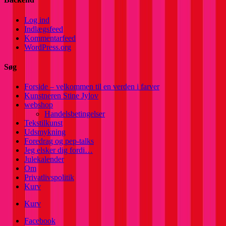
Log ind
Indlægsfeed
Kommentarfeed
WordPress.org
Søg
Forside – velkommen til en verden i farver
Kunstneren Stine Jylov
webshop
Handelsbetingelser
Tekstilkunst
Udsmykning
Foredrag og pep-talks
Jeg elsker dig fordi…
Julekalender
Om
Privatlivspolitik
Kurv
Kurv
Facebook