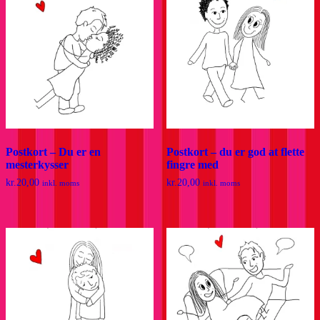
Postkort – Du er en
Postkort – du er god at flette
mesterkysser
fingre med
kr.
20,00
kr.
20,00
inkl. moms
inkl. moms