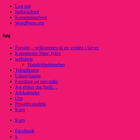
Log ind
Indlægsfeed
Kommentarfeed
WordPress.org
Søg
Forside – velkommen til en verden i farver
Kunstneren Stine Jylov
webshop
Handelsbetingelser
Tekstilkunst
Udsmykning
Foredrag og pep-talks
Jeg elsker dig fordi…
Julekalender
Om
Privatlivspolitik
Kurv
Kurv
Facebook
x