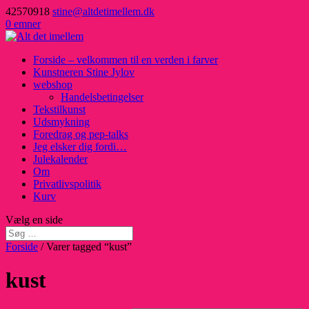
42570918
stine@altdetimellem.dk
0 emner
Forside – velkommen til en verden i farver
Kunstneren Stine Jylov
webshop
Handelsbetingelser
Tekstilkunst
Udsmykning
Foredrag og pep-talks
Jeg elsker dig fordi…
Julekalender
Om
Privatlivspolitik
Kurv
Vælg en side
Forside
/ Varer tagged “kust”
kust