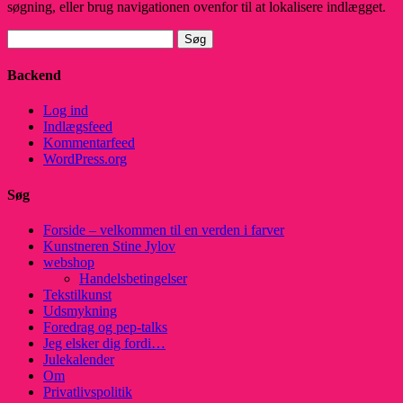
søgning, eller brug navigationen ovenfor til at lokalisere indlægget.
Søg
efter:
Backend
Log ind
Indlægsfeed
Kommentarfeed
WordPress.org
Søg
Forside – velkommen til en verden i farver
Kunstneren Stine Jylov
webshop
Handelsbetingelser
Tekstilkunst
Udsmykning
Foredrag og pep-talks
Jeg elsker dig fordi…
Julekalender
Om
Privatlivspolitik