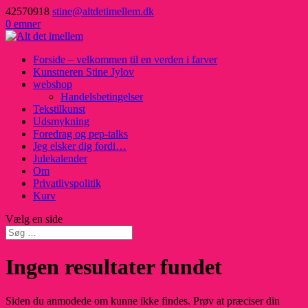
42570918
stine@altdetimellem.dk
0 emner
Forside – velkommen til en verden i farver
Kunstneren Stine Jylov
webshop
Handelsbetingelser
Tekstilkunst
Udsmykning
Foredrag og pep-talks
Jeg elsker dig fordi…
Julekalender
Om
Privatlivspolitik
Kurv
Vælg en side
Ingen resultater fundet
Siden du anmodede om kunne ikke findes. Prøv at præciser din